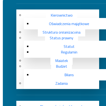
Kierownictwo
Oświadczenia majątkowe
Struktura organizacyjna
Status prawny
Statut
Regulamin
Majątek
Budżet
Bilans
Zadania