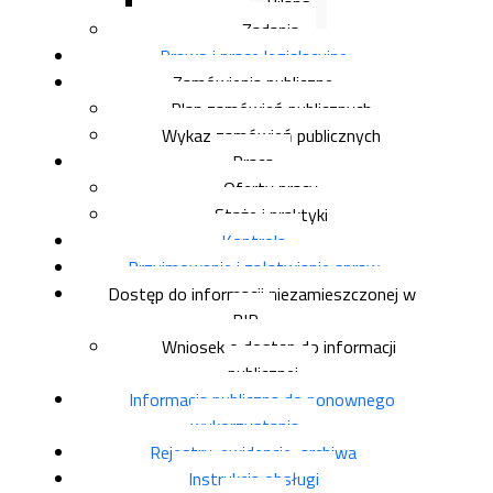
Bilans
Zadania
Prawo i prace legislacyjne
Zamówienia publiczne
Plan zamówień publicznych
Wykaz zamówień publicznych
Praca
Oferty pracy
Staże i praktyki
Kontrola
Przyjmowanie i załatwianie spraw
Dostęp do informacji niezamieszczonej w
BIP
Wniosek o dostęp do informacji
publicznej
Informacja publiczna do ponownego
wykorzystania
Rejestry, ewidencje, archiwa
Instrukcja obsługi