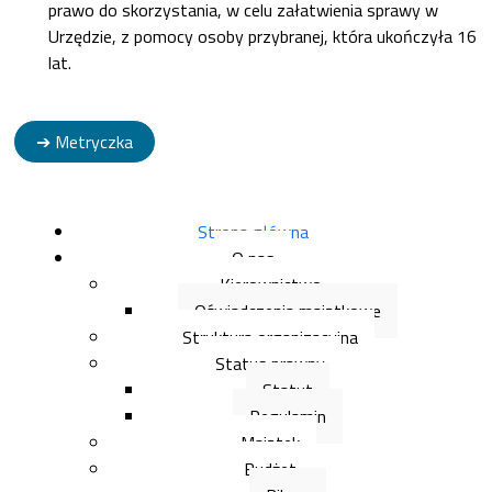
prawo do skorzystania, w celu załatwienia sprawy w
Urzędzie, z pomocy osoby przybranej, która ukończyła 16
lat.
➔ Metryczka
Strona główna
O nas
Kierownictwo
Oświadczenia majątkowe
Struktura organizacyjna
Status prawny
Statut
Regulamin
Majątek
Budżet