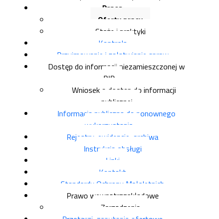
Praca
Oferty pracy
Staże i praktyki
Kontrola
Przyjmowanie i załatwianie spraw
Dostęp do informacji niezamieszczonej w
BIP
Wniosek o dostęp do informacji
publicznej
Informacja publiczna do ponownego
wykorzystania
Rejestry, ewidencje, archiwa
Instrukcja obsługi
Linki
Kontakt
Standardy Ochrony Małoletnich
Prawo wewnątrzzakładowe
Zarządzenia