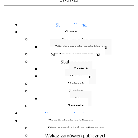
Spis artykułów
Strona główna
O nas
Kierownictwo
Oświadczenia majątkowe
Struktura organizacyjna
Status prawny
Statut
Regulamin
Majątek
Budżet
Bilans
Zadania
Prawo i prace legislacyjne
Zamówienia publiczne
Plan zamówień publicznych
Wykaz zamówień publicznych