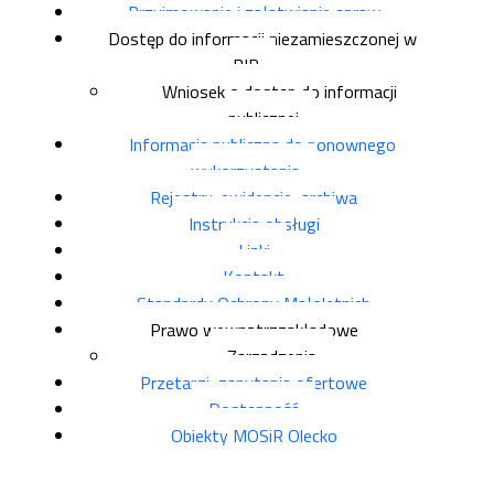
Przyjmowanie i załatwianie spraw
Dostęp do informacji niezamieszczonej w
BIP
Wniosek o dostęp do informacji
publicznej
Informacja publiczna do ponownego
wykorzystania
Rejestry, ewidencje, archiwa
Instrukcja obsługi
Linki
Kontakt
Standardy Ochrony Małoletnich
Prawo wewnątrzzakładowe
Zarządzenia
Przetargi, zapytania ofertowe
Dostępność
Obiekty MOSiR Olecko