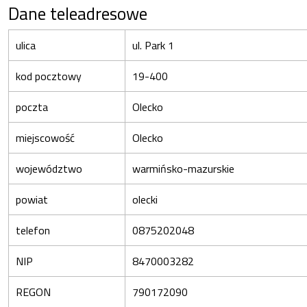
Dane teleadresowe
ulica
ul. Park 1
kod pocztowy
19-400
poczta
Olecko
miejscowość
Olecko
województwo
warmińsko-mazurskie
powiat
olecki
telefon
0875202048
NIP
8470003282
REGON
790172090