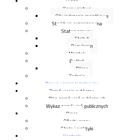
O nas
Kierownictwo
Oświadczenia majątkowe
Struktura organizacyjna
Status prawny
Statut
Regulamin
Majątek
Budżet
Bilans
Zadania
Prawo i prace legislacyjne
Zamówienia publiczne
Plan zamówień publicznych
Wykaz zamówień publicznych
Praca
Oferty pracy
Staże i praktyki
Kontrola