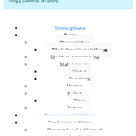
mogą zawierać artykuły.
Strona główna
O nas
Kierownictwo
Oświadczenia majątkowe
Struktura organizacyjna
Status prawny
Statut
Regulamin
Majątek
Budżet
Bilans
Zadania
Prawo i prace legislacyjne
Zamówienia publiczne
Plan zamówień publicznych