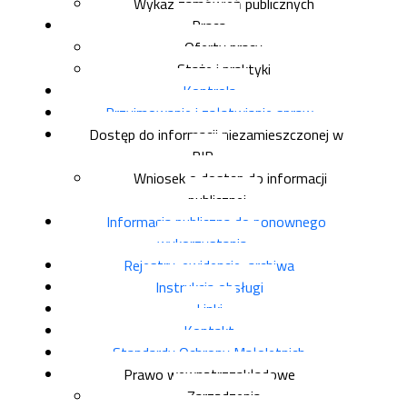
Wykaz zamówień publicznych
Praca
Oferty pracy
Staże i praktyki
Kontrola
Przyjmowanie i załatwianie spraw
Dostęp do informacji niezamieszczonej w
BIP
Wniosek o dostęp do informacji
publicznej
Informacja publiczna do ponownego
wykorzystania
Rejestry, ewidencje, archiwa
Instrukcja obsługi
Linki
Kontakt
Standardy Ochrony Małoletnich
Prawo wewnątrzzakładowe
Zarządzenia